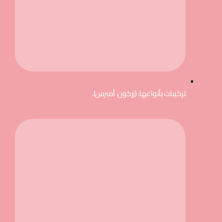
تركيبات بأنواعها: (زركون، أمبرس).