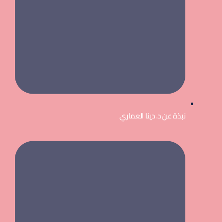
نبذة عن د. دينا العماري