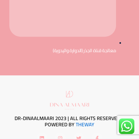
معالجة قناة الجذر (الدوارة واليدوية)
DR-DINAALMAARI 2023 | ALL RIGHTS RESERVED ©
POWERED BY
THEWAY
L
I
T
F
i
n
w
a