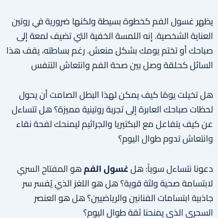
يظهر غسول الفم كخطوة بسيطة ولكنها ضرورية في روتين
العناية الشخصية. إنه اللمسة الخفية التي تضيف لمعة إلى
صباحك أو تختم يومك بشكل منعش. رغم بساطته، يقف هذا
السائل كحلقة وصل بين صحة الفم وانتعاش التنفس
هل تخيلت يومًا كيف يمكن لهذا البطل الصامت أن يحول
لحظات صباحك العابرة إلى تجربة روتينية مميزة؟ هل تتساءل
عن كيف يتفاعل مع البكتيريا والجراثيم ليمنحك لفحة نقاء
وانتعاش تدوم طوال اليوم؟
دعونا نتساءل سوياً: هل
غسول الفم
هو المفتاح السري
لابتسامة صحية ولثة قوية؟ هل هو اللغز الذي يُفسر سر
جاذبية ابتسامات الفنانين والرياضيين؟ هل هو العنصر
السحري الذي يمنحنا ثقة طوال اليوم؟