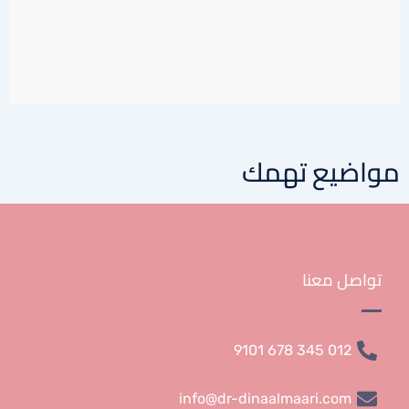
مواضيع تهمك
تواصل معنا
012 345 678 9101
info@dr-dinaalmaari.com