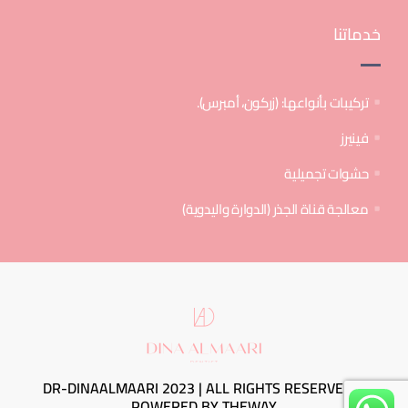
خدماتنا
تركيبات بأنواعها: (زركون، أمبرس).
فينيرز
حشوات تجميلية
معالجة قناة الجذر (الدوارة واليدوية)
DR-DINAALMAARI 2023 | ALL RIGHTS RESERVED ©
POWERED BY
THEWAY