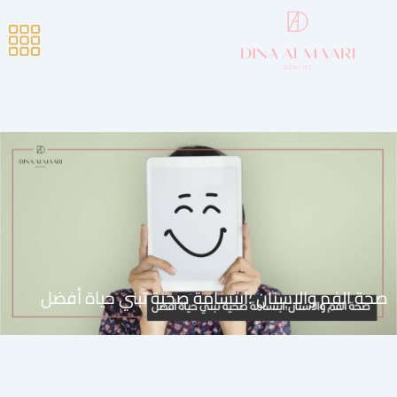
صحة الفم والاسنان ؛ابتسامة صحية تبني حياة أفضل