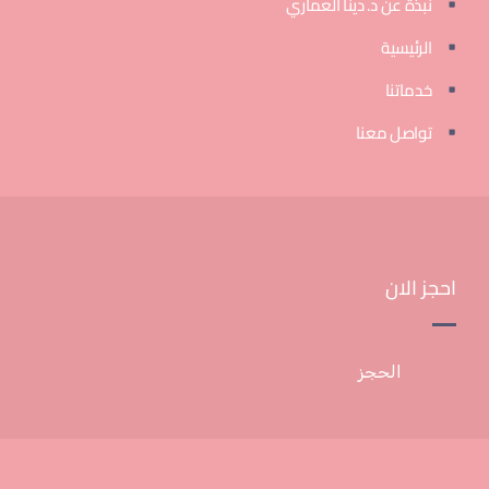
نبذة عن د. دينا العماري
الرئيسية
خدماتنا
تواصل معنا
احجز الان
الحجز