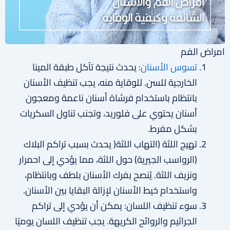
امراض الفم
تسوس الأسنان
: يحدث نتيجة تآكل طبقة المينا
الخارجية للسن. للوقاية منه، يجب تنظيف الأسنان
بانتظام باستخدام فرشاة أسنان ناعمة ومعجون
أسنان يحتوي على فلوريد، وتجنب تناول السكريات
بشكل مفرط.
تهيج اللثة (التهاب اللثة( يحدث بسبب تراكم البلاك
(الرواسب الجيرية) حول اللثة، مما يؤدي إلى احمرار
ونزيف اللثة. يُنصح بفرك الأسنان بلطف وبانتظام،
واستخدام خيط الأسنان لإزالة البقايا بين الأسنان.
سوء تنظيف اللسان: يمكن أن يؤدي إلى تراكم
الجراثيم والروائح الكريهة. يجب تنظيف اللسان يوميًا